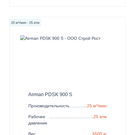
25 м³/мин - 25 атм
Airman PDSK 900 S
Производительность
......................................................
25 м³/мин
Рабочее
.......................................................................
25 атм
давление
Вес
..................................................................................
6500 кг