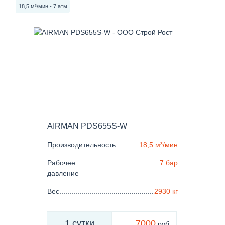
18,5 м³/мин - 7 атм
AIRMAN PDS655S-W
Производительность
......................................................
18,5 м³/мин
Рабочее
......................................................................
7 бар
давление
Вес
..................................................................................
2930 кг
1 сутки
7000
руб.